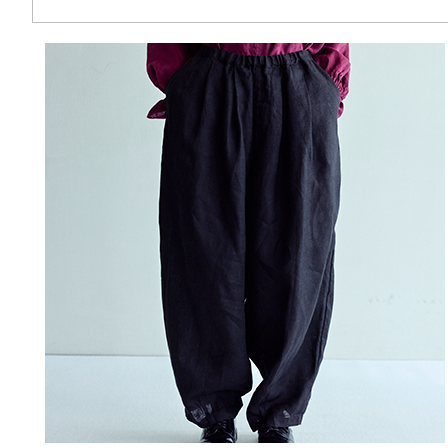
memeri
Dresses
miiThaaii
Outer
NISHIGUCHI KUTSUSHITA
Knitwear
pappus
SOCKS EDIT
Son de Flor