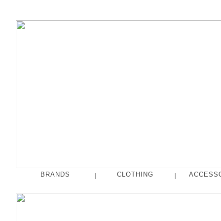
BRANDS
CLOTHING
ACCESS
|
|
fog linen work
Tops
French Bull
Pants
hakne
Skirts