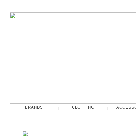
BRANDS
CLOTHING
ACCESS
|
|
fog linen work
Tops
French Bull
Pants
hakne
Skirts