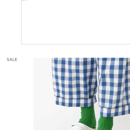
memeri
Dresses
miiThaaii
Outer
NISHIGUCHI KUTSUSHITA
Knitwear
pappus
SOCKS EDIT
Son de Flor
SALE