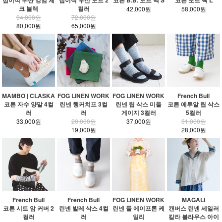
접이식 우산 깅엄 체
접이식 우산 도트 2
코튼 B.B. 토트 백 S
코튼 토트 백 L
크 블랙
컬러
42,000원
58,000원
94,000원
72,000원
80,000원
65,000원
MAMBO | CLASKA
FOG LINEN WORK
FOG LINEN WORK
French Bull
코튼 자수 양말 4컬
린넨 행커치프 3컬
린넨 립 삭스 미들
코튼 에투알 립 삭스
러
러
게이지 3컬러
5컬러
33,000원
20,000원
37,000원
31,000원
19,000원
28,000원
French Bull
French Bull
FOG LINEN WORK
MAGALI
코튼 시트 암 커버 2
린넨 발레 삭스 4컬
린넨 풀 에이프론 케
캔버스 린넨 세일러
컬러
러
일리
칼라 블라우스 아이