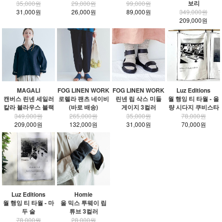
보리
35,000원
29,000원
99,000원
31,000원
26,000원
89,000원
349,000원
209,000원
MAGALI
FOG LINEN WORK
FOG LINEN WORK
Luz Editions
캔버스 린넨 세일러
로렐라 팬츠 네이비
린넨 립 삭스 미들
월 행잉 티 타월 - 올
칼라 블라우스 블랙
(바로 배송)
게이지 3컬러
량 시다지 쿠비스타
349,000원
265,000원
35,000원
78,000원
209,000원
132,000원
31,000원
70,000원
Luz Editions
Homie
월 행잉 티 타월 - 마
울 믹스 투웨이 립
두 술
튜브 3컬러
78,000원
28,000원