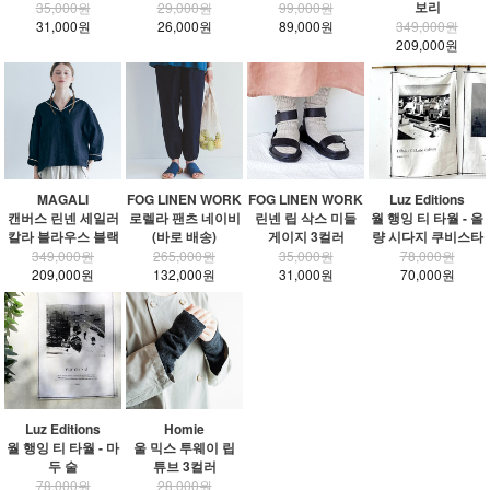
보리
35,000원
29,000원
99,000원
31,000원
26,000원
89,000원
349,000원
209,000원
MAGALI
FOG LINEN WORK
FOG LINEN WORK
Luz Editions
캔버스 린넨 세일러
로렐라 팬츠 네이비
린넨 립 삭스 미들
월 행잉 티 타월 - 올
칼라 블라우스 블랙
(바로 배송)
게이지 3컬러
량 시다지 쿠비스타
349,000원
265,000원
35,000원
78,000원
209,000원
132,000원
31,000원
70,000원
Luz Editions
Homie
월 행잉 티 타월 - 마
울 믹스 투웨이 립
두 술
튜브 3컬러
78,000원
28,000원