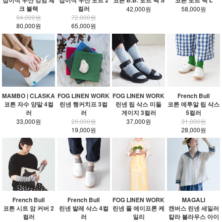
접이식 우산 깅엄 체
접이식 우산 도트 2
코튼 B.B. 토트 백 S
코튼 토트 백 L
크 블랙
컬러
42,000원
58,000원
94,000원
72,000원
80,000원
65,000원
MAMBO | CLASKA
FOG LINEN WORK
FOG LINEN WORK
French Bull
코튼 자수 양말 4컬
린넨 행커치프 3컬
린넨 립 삭스 미들
코튼 에투알 립 삭스
러
러
게이지 3컬러
5컬러
33,000원
20,000원
37,000원
31,000원
19,000원
28,000원
French Bull
French Bull
FOG LINEN WORK
MAGALI
코튼 시트 암 커버 2
린넨 발레 삭스 4컬
린넨 풀 에이프론 케
캔버스 린넨 세일러
컬러
러
일리
칼라 블라우스 아이