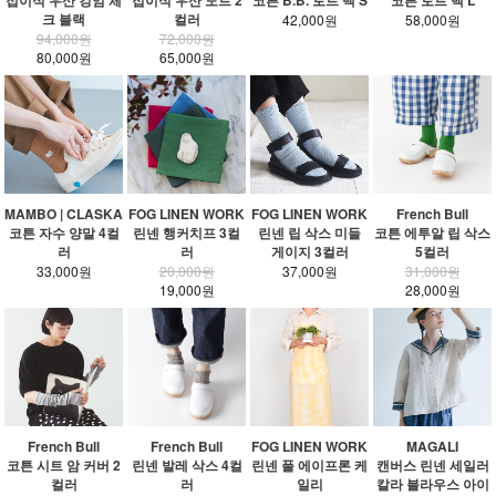
접이식 우산 깅엄 체
접이식 우산 도트 2
코튼 B.B. 토트 백 S
코튼 토트 백 L
크 블랙
컬러
42,000원
58,000원
94,000원
72,000원
80,000원
65,000원
MAMBO | CLASKA
FOG LINEN WORK
FOG LINEN WORK
French Bull
코튼 자수 양말 4컬
린넨 행커치프 3컬
린넨 립 삭스 미들
코튼 에투알 립 삭스
러
러
게이지 3컬러
5컬러
33,000원
20,000원
37,000원
31,000원
19,000원
28,000원
French Bull
French Bull
FOG LINEN WORK
MAGALI
코튼 시트 암 커버 2
린넨 발레 삭스 4컬
린넨 풀 에이프론 케
캔버스 린넨 세일러
컬러
러
일리
칼라 블라우스 아이