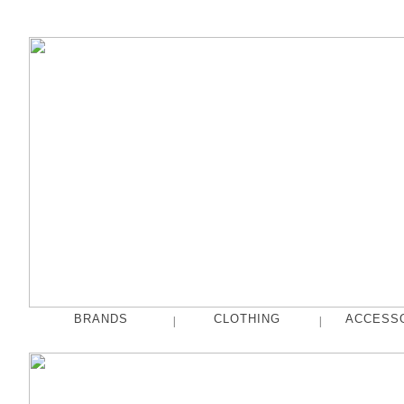
BRANDS
CLOTHING
ACCESS
|
|
fog linen work
Tops
French Bull
Pants
hakne
Skirts