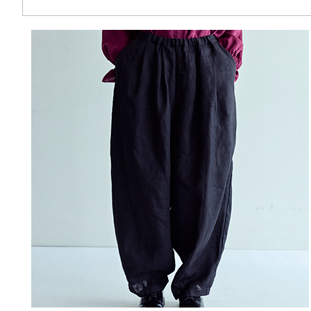
memeri
Dresses
miiThaaii
Outer
NISHIGUCHI KUTSUSHITA
Knitwear
pappus
SOCKS EDIT
Son de Flor