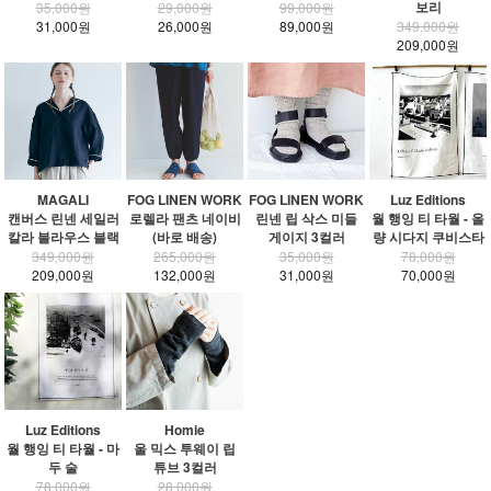
보리
35,000원
29,000원
99,000원
31,000원
26,000원
89,000원
349,000원
209,000원
MAGALI
FOG LINEN WORK
FOG LINEN WORK
Luz Editions
캔버스 린넨 세일러
로렐라 팬츠 네이비
린넨 립 삭스 미들
월 행잉 티 타월 - 올
칼라 블라우스 블랙
(바로 배송)
게이지 3컬러
량 시다지 쿠비스타
349,000원
265,000원
35,000원
78,000원
209,000원
132,000원
31,000원
70,000원
Luz Editions
Homie
월 행잉 티 타월 - 마
울 믹스 투웨이 립
두 술
튜브 3컬러
78,000원
28,000원