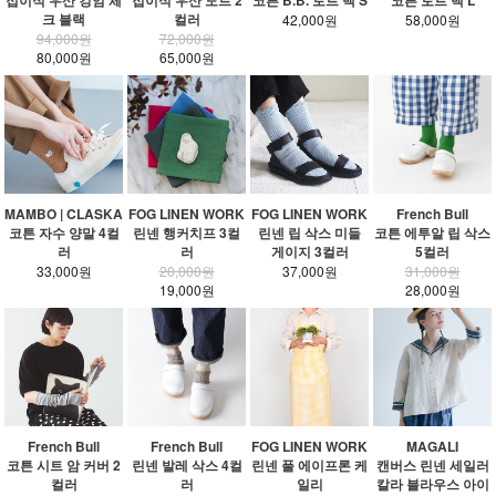
접이식 우산 깅엄 체
접이식 우산 도트 2
코튼 B.B. 토트 백 S
코튼 토트 백 L
크 블랙
컬러
42,000원
58,000원
94,000원
72,000원
80,000원
65,000원
MAMBO | CLASKA
FOG LINEN WORK
FOG LINEN WORK
French Bull
코튼 자수 양말 4컬
린넨 행커치프 3컬
린넨 립 삭스 미들
코튼 에투알 립 삭스
러
러
게이지 3컬러
5컬러
33,000원
20,000원
37,000원
31,000원
19,000원
28,000원
French Bull
French Bull
FOG LINEN WORK
MAGALI
코튼 시트 암 커버 2
린넨 발레 삭스 4컬
린넨 풀 에이프론 케
캔버스 린넨 세일러
컬러
러
일리
칼라 블라우스 아이