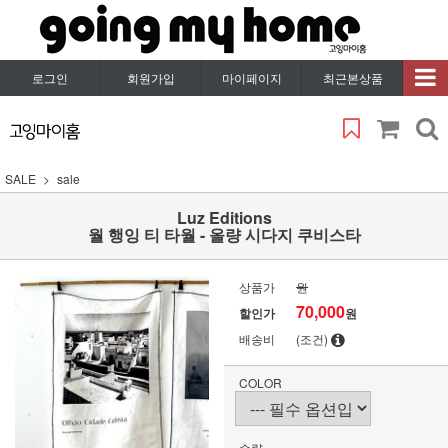
로그인
회원가입
마이페이지
최근본상품
SALE
sale
Luz Editions
월 행잉 티 타월 - 올량 시다지 쿠비스타
상품가
원
70,000
할인가
원
배송비
(조건)
COLOR
수량